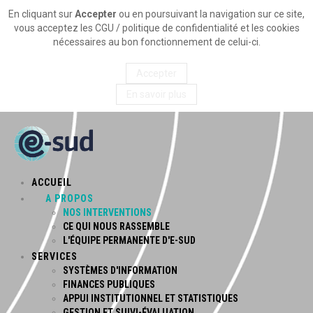
En cliquant sur
Accepter
ou en poursuivant la navigation sur ce site,
vous acceptez les CGU / politique de confidentialité et les cookies
nécessaires au bon fonctionnement de celui-ci.
Accepter
En savoir plus
ACCUEIL
A PROPOS
NOS INTERVENTIONS
CE QUI NOUS RASSEMBLE
L'ÉQUIPE PERMANENTE D'E-SUD
SERVICES
SYSTÈMES D'INFORMATION
FINANCES PUBLIQUES
APPUI INSTITUTIONNEL ET STATISTIQUES
GESTION ET SUIVI-ÉVALUATION