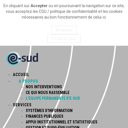
En cliquant sur
Accepter
ou en poursuivant la navigation sur ce site,
vous acceptez les CGU / politique de confidentialité et les cookies
nécessaires au bon fonctionnement de celui-ci.
Accepter
En savoir plus
ACCUEIL
A PROPOS
NOS INTERVENTIONS
CE QUI NOUS RASSEMBLE
L'ÉQUIPE PERMANENTE D'E-SUD
SERVICES
SYSTÈMES D'INFORMATION
FINANCES PUBLIQUES
APPUI INSTITUTIONNEL ET STATISTIQUES
GESTION ET SUIVI-ÉVALUATION